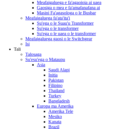
Meafaigaluega e fa'agaoioia ai uaea
Gaosiga o mea e fa'amafanafana ai
Masini Fa'agasologa o le Busbar
Meafaigaluega fa'ata'ita'i
Su'ega o le Suau'u Transformer
Su'ega o le transformer
Su'ega o le uaea o le transformer
Meafaigaluega gaosi o le Switchgear
Isi
Tali
Talosaga
Su'esu'ega o Mataupu
Asia
Saudi Alapi
Initia
Pakistan
Filipino
Thailand
Turkey
Bangladesh
Europa ma Amerika
Amerika Tele
Mesiko
Kanata
Brazil