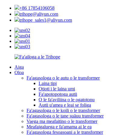
+86 17854106058
trihope@aliyun.com
trihope_sales1@aliyun.com
Aiga
Oloa
Fa'agasologa o le autu o le transformer
Laina tipi
Otioti i le laina umi
Fa'apotopotoga autū
O le fa'aviliina o le ogatotonu
Autū u'amea e leai se foliga
Fa'agasologa o le koili o le transformer
Fa'agasologa o le tane suāuu transformer
Vaega ma meafaitino o le transformer
Meafaigaluega e fa'amama ai le ea
Fa'agasologa fesoasoani a le transformer