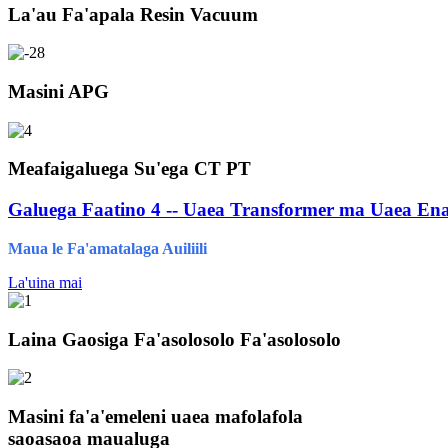
La'au Fa'apala Resin Vacuum
Masini APG
Meafaigaluega Su'ega CT PT
Galuega Faatino 4 -- Uaea Transformer ma Uaea Ena
Maua le Fa'amatalaga Auiliili
La'uina mai
Laina Gaosiga Fa'asolosolo Fa'asolosolo
Masini fa'a'emeleni uaea mafolafola
saoasaoa maualuga