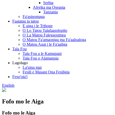
Serbia
Aferika ma Oseania
Tanzania
Fa'asinomaga
Faatatau ia tatou
E uiga i le Trihope
O Lo Tatou Talafaasolopito
O La Matou Falegaosimea
O Matou Fa'amaoniga ma Fa'aaloaloga
O Matou Auai i le Fa'aaliga
Tala Fou
Tala Fou a le Kamupani
Tala Fou o Alamanuia
Lagolago
La'uina mai
Fesili e Masani Ona Fesiligia
Feso'ota'i
English
Fofo mo le Aiga
Fofo mo le Aiga