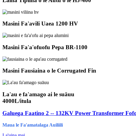
Laina Tipiina o le Autū o le HJ-400
Masini Fa'avili Uaea 1200 HV
Masini Fa'a'ofuofu Pepa BR-1100
Masini Fausiaina o le Corrugated Fin
La'au e fa'amago ai le suāuu
4000L/itula
Galuega Faatino 2 -- 132KV Power Transformer Fofo
Maua le Fa'amatalaga Auiliili
La'uina mai