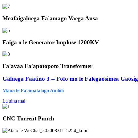
Meafaigaluega Fa'amago Vaega Ausa
Faiga o le Generator Impluse 1200KV
Fa'avaa Fa'apotopoto Transformer
Galuega Faatino 3 -- Fofo mo le Falegaosimea Gaosi
Maua le Fa'amatalaga Auiliili
La'uina mai
CNC Turrent Punch