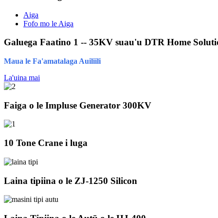
Aiga
Fofo mo le Aiga
Galuega Faatino 1 -- 35KV suau'u DTR Home Soluti
Maua le Fa'amatalaga Auiliili
La'uina mai
Faiga o le Impluse Generator 300KV
10 Tone Crane i luga
Laina tipiina o le ZJ-1250 Silicon